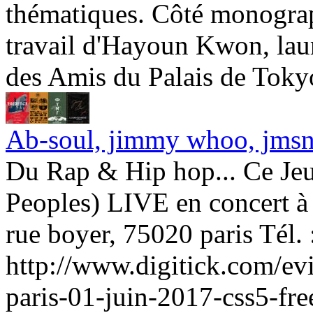
thématiques. Côté monograp
travail d'Hayoun Kwon, lau
des Amis du Palais de Tokyo
Ab-soul, jimmy whoo, jmsn 
Du Rap & Hip hop... Ce Jeud
Peoples) LIVE en concert à 
rue boyer, 75020 paris Té
http://www.digitick.com/evi
paris-01-juin-2017-css5-fr