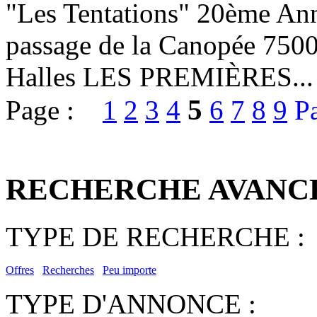
"Les Tentations" 20ème Ann
passage de la Canopée 75001
Halles LES PREMIÈRES...
5
Page :
1
2
3
4
6
7
8
9
P
RECHERCHE AVANC
TYPE DE RECHERCHE :
Offres
Recherches
Peu importe
TYPE D'ANNONCE :